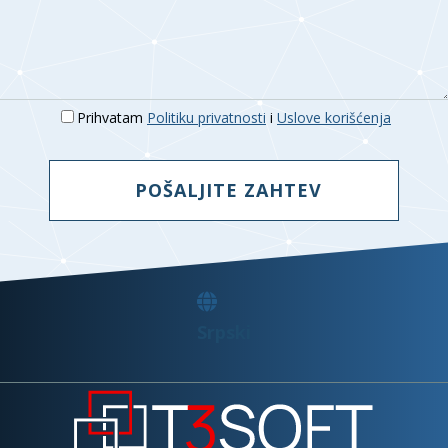
QNAP
Mrežna infrastruktura kompanija
Fortinet
Sveobuhvatna integrisana rešenja
Logitech
Proizvođač uređaja
Prihvatam
Politiku privatnosti
i
Uslove korišćenja
POŠALJITE ZAHTEV
Srpski