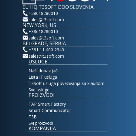
EU HQ T3SOFT DOO SLOVENIA
+38618280010
sales@t3soft.com
NEW YORK, US
+38618280010
sales@t3soft.com
BELGRADE, SERBIA
+381 11 400 2340
sales@t3soft.com
USLUGE
Naši dobavljači
Lista IT usluga
T3Soft usluga povezivanja sa klaudom
Sve usluge
PROIZVODI
TAP Smart Factory
Smart Communicator
T3B
Svi proizvodi
KOMPANIJA