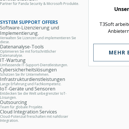
Partner für Panda Security & Microsoft-Produkte.
Unser
SYSTEM SUPPORT OFFERS
T3Soft arbeit
Software-Lizenzierung und
Anbieter
Implementierung.
maßgeschneide
Verwalten Sie Lizenzen und implementieren Sie
diese.
effiziente IT-
Datenanalyse-Tools
Leistung 
MEHR 
Optimieren Sie mit fortschrittlicher
Datenanalyse.
IT-Wartung
Umfassende IT-Support-Dienstleistungen.
Cybersicherheitslösungen
Schützen Sie Ihr Unternehmen.
Infrastrukturdienstleistungen
Lange Erfahrung und Fachkompetenz.
IoT-Geräte und Sensoren
Entdecken Sie die Welt unbegrenzter IoT-
Lösungen.
Outsourcing
Team für globale Projekte.
Cloud Integration Services
Cloud-Potenzial freischalten mit nahtloser
Integration.