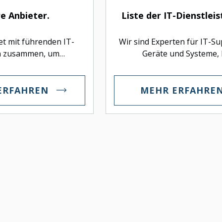
e Anbieter.
Liste der IT-Dienstlei
et mit führenden IT-
Wir sind Experten für IT-Su
n zusammen, um
Geräte und Systeme, 
rte, skalierbare und
Projektimplementierun
Lösungen für optimale
Cybersicherheitslösun
bereitzustellen.
ERFAHREN
MEHR ERFAHRE