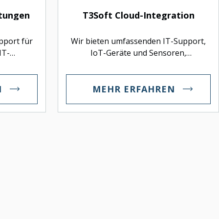
stungen
T3Soft Cloud-Integration
pport für
Wir bieten umfassenden IT-Support,
IT-
IoT-Geräte und Sensoren,
g und
Datenanalysetools,
gen.
Cybersicherheitslösungen sowie
Cloud-Integrationsdienste, um Ihre
N
MEHR ERFAHREN
Geschäftsabläufe und Effizienz zu
verbessern.