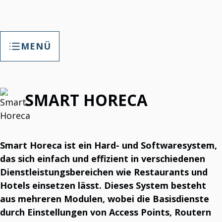
MENÜ
TAP SMART FACTORY
SMART HORECA
TAP Smart Factory – Ihre Chance
Die Fabrik mit maßgeschneiderter Digitalisierung stärken.
T3Soft – Maßgeschneiderte Digitalisierung
T3Soft. Maßgeschneiderte Digitalisierung.
Smart Horeca ist ein Hard- und Softwaresystem,
T3B
das sich einfach und effizient in verschiedenen
T3 Helpdesk-Software
IT-Support, Wartungsverfolgung & mehr.
Dienstleistungsbereichen wie Restaurants und
T3 Kalender
Hotels einsetzen lässt. Dieses System besteht
Führung von Mitarbeiterakten.
T3B-Paket
aus mehreren Modulen, wobei die Basisdienste
T3B Paket ist ein HR-Tool.
T3 Portal
durch Einstellungen von Access Points, Routern
Nachrichten, Links, Umfragen, Datenverwaltung.