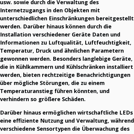
usw. sowie durch die Verwaltung des
T3 OneSpace
Dokumente verwalten.
Internetzugangs in den Objekten mit
T3 Inventory
unterschiedlichen Einschränkungen bereitgestellt
Schnelle, flexible und kosteneffiziente Portal-Lösungen Na engleskom (za web
sajt): Fast, Flexible, and Cost-Effective Portal Solutions Spremno za sledeći izraz.
werden. Darüber hinaus können durch die
Installation verschiedener Geräte Daten und
SMART COMMUNICATOR
Informationen zu Luftqualität, Luftfeuchtigkeit,
Intelligente Industrie
Temperatur, Druck und ähnlichen Parametern
Ihr Partner für das Management von Industrie 4.0.
Intelligente Stadt
gewonnen werden. Besonders langlebige Geräte,
Verbessert das tägliche Leben mit innovativer Technologie.
Intelligenter Campus
die in Kühlkammern und Kühlschränken installiert
Die Zukunft des Universitätslebens.
werden, bieten rechtzeitige Benachrichtigungen
Smart Horeca
Horeca-Einrichtungen verwalten.
über mögliche Störungen, die zu einem
Intelligente Landwirtschaft
Temperaturanstieg führen könnten, und
Nachhaltige Landwirtschaft managen.
verhindern so größere Schäden.
OTHER
Darüber hinaus ermöglichen wirtschaftliche LEDs
T3 CB
eine effiziente Nutzung und Verwaltung, während
Optimieren Sie das Telekommunikationskostenmanagement.
T3 GM
verschiedene Sensortypen die Überwachung des
Torverwaltungssoftware