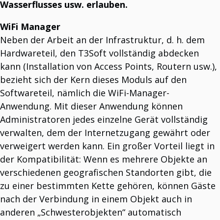
T3 Fieldwork Monitoring
Wasserflusses usw. erlauben.
Optimieren Sie Ihre Außendienstprozesse.
T3 Museum
WiFi Manager
Betreiben Sie Ihr Museum mit nur einem Klick.
T3Soft Smart Systems
Neben der Arbeit an der Infrastruktur, d. h. dem
Entdecken Sie die Welt der Smart-System-Lösungen.
Künstliche Intelligenz
Hardwareteil, den T3Soft vollständig abdecken
Transformieren Sie Ihr Unternehmen mit den KI-Lösungen von T3Soft.
kann (Installation von Access Points, Routern usw.),
T3 Gebäude
Ihr Tool für Immobilienverwaltung.
bezieht sich der Kern dieses Moduls auf den
T3 WiFi Manager
Softwareteil, nämlich die WiFi-Manager-
Verwalten und kontrollieren Sie Ihr WLAN-Netzwerk.
Anwendung. Mit dieser Anwendung können
Administratoren jedes einzelne Gerät vollständig
verwalten, dem der Internetzugang gewährt oder
verweigert werden kann. Ein großer Vorteil liegt in
der Kompatibilität: Wenn es mehrere Objekte an
verschiedenen geografischen Standorten gibt, die
zu einer bestimmten Kette gehören, können Gäste
nach der Verbindung in einem Objekt auch in
anderen „Schwesterobjekten“ automatisch