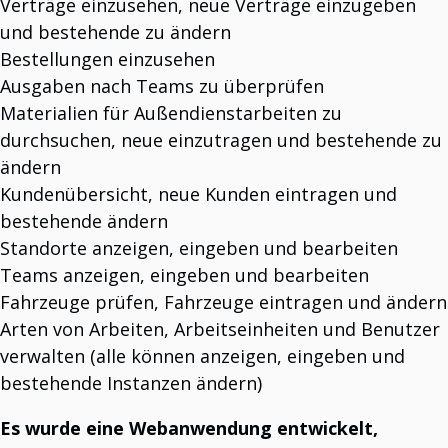
Verträge einzusehen, neue Verträge einzugeben
T3 OneSpace
Dokumente verwalten.
und bestehende zu ändern
T3 Inventory
Bestellungen einzusehen
Schnelle, flexible und kosteneffiziente Portal-Lösungen Na engleskom (za web
sajt): Fast, Flexible, and Cost-Effective Portal Solutions Spremno za sledeći izraz.
Ausgaben nach Teams zu überprüfen
Materialien für Außendienstarbeiten zu
SMART COMMUNICATOR
durchsuchen, neue einzutragen und bestehende zu
Intelligente Industrie
ändern
Ihr Partner für das Management von Industrie 4.0.
Intelligente Stadt
Kundenübersicht, neue Kunden eintragen und
Verbessert das tägliche Leben mit innovativer Technologie.
bestehende ändern
Intelligenter Campus
Die Zukunft des Universitätslebens.
Standorte anzeigen, eingeben und bearbeiten
Smart Horeca
Horeca-Einrichtungen verwalten.
Teams anzeigen, eingeben und bearbeiten
Intelligente Landwirtschaft
Fahrzeuge prüfen, Fahrzeuge eintragen und ändern
Nachhaltige Landwirtschaft managen.
Arten von Arbeiten, Arbeitseinheiten und Benutzer
verwalten (alle können anzeigen, eingeben und
OTHER
bestehende Instanzen ändern)
T3 CB
Optimieren Sie das Telekommunikationskostenmanagement.
T3 GM
Es wurde eine Webanwendung entwickelt,
Torverwaltungssoftware