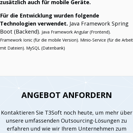
T3 Fieldwork Monitoring
zusätzlich auch für mobile Geräte.
Optimieren Sie Ihre Außendienstprozesse.
T3 Museum
Für die Entwicklung wurden folgende
Betreiben Sie Ihr Museum mit nur einem Klick.
T3Soft Smart Systems
Technologien verwendet.
Java Framework Spring
Entdecken Sie die Welt der Smart-System-Lösungen.
Künstliche Intelligenz
Boot (Backend).
Java Framework Angular (Frontend).
Transformieren Sie Ihr Unternehmen mit den KI-Lösungen von T3Soft.
Framework Ionic (für die mobile Version).
Minio-Service (für die Arbeit
T3 Gebäude
Ihr Tool für Immobilienverwaltung.
mit Dateien).
MySQL (Datenbank)
T3 WiFi Manager
Verwalten und kontrollieren Sie Ihr WLAN-Netzwerk.
ANGEBOT ANFORDERN
Kontaktieren Sie T3Soft noch heute, um mehr über
unsere umfassenden Outsourcing-Lösungen zu
erfahren und wie wir Ihrem Unternehmen zum