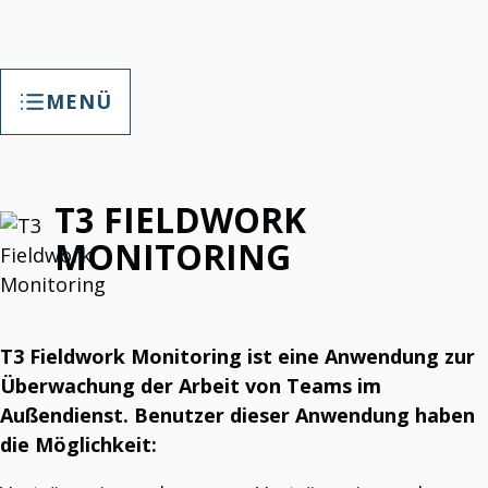
MENÜ
TAP SMART FACTORY
T3 FIELDWORK
TAP Smart Factory – Ihre Chance
Die Fabrik mit maßgeschneiderter Digitalisierung stärken.
T3Soft – Maßgeschneiderte Digitalisierung
MONITORING
T3Soft. Maßgeschneiderte Digitalisierung.
T3B
T3 Helpdesk-Software
T3 Fieldwork Monitoring ist eine Anwendung zur
IT-Support, Wartungsverfolgung & mehr.
Überwachung der Arbeit von Teams im
T3 Kalender
Führung von Mitarbeiterakten.
Außendienst. Benutzer dieser Anwendung haben
T3B-Paket
die Möglichkeit:
T3B Paket ist ein HR-Tool.
T3 Portal
Nachrichten, Links, Umfragen, Datenverwaltung.