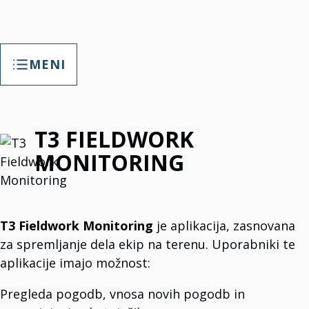
MENI
TAP SMART FACTORY
T3 FIELDWORK
TAP Smart Factory – Vaša priložnost
Opolnomočite svojo tovarno s prilagojeno digitalizacijo.
TAP Smart Factory rešitve
MONITORING
T3Soft. Customized Digitalization.
T3B
T3 Helpdesk softver
T3 Fieldwork Monitoring
je aplikacija, zasnovana
IT podpora, spremljanje vzdrževanja in še več
za spremljanje dela ekip na terenu. Uporabniki te
T3 Calendar
Vodenje evidence o vaših zaposlenih
aplikacije imajo možnost:
T3B Paket
T3B Paket je HR orodje.
T3 Portal
Pregleda pogodb, vnosa novih pogodb in
Novice, povezave, ankete, obdelava podatkov.