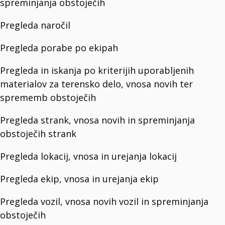
spreminjanja obstoječih
T3 One Space
Upravljajte z vašimi dokumenti.
T3 Inventory
Pregleda naročil
Hitre, prilagodljive in stroškovno učinkovite rešitve portala.
Pregleda porabe po ekipah
SMART COMMUNICATOR
Pregleda in iskanja po kriterijih uporabljenih
Smart Industry
Vaš partner za upravljanje Industrijo 4.0 in 5.0.
materialov za terensko delo, vnosa novih ter
Smart City
sprememb obstoječih
Izboljšuje vsakodnevno življenje z inovativno tehnologijo.
Smart Campus
Prihodnost univerzitetnega življenja.
Pregleda strank, vnosa novih in spreminjanja
Smart Horeca
Upravljajte Horeca objekti.
obstoječih strank
Smart Agro
Upravljanje trajnostnega kmetijstva.
Pregleda lokacij, vnosa in urejanja lokacij
OTHER
Pregleda ekip, vnosa in urejanja ekip
T3 CB
Poenostavite upravljanje telekomunikacijskimi stroški.
Pregleda vozil, vnosa novih vozil in spreminjanja
T3 GM
Programska oprema za upravljanje vrati.
obstoječih
T3 Fieldwork Monitoring