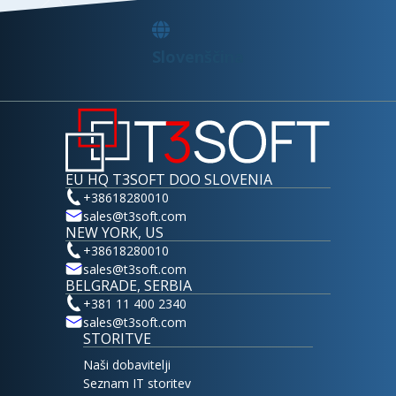
Slovenščina
EU HQ T3SOFT DOO SLOVENIA
+38618280010
sales@t3soft.com
NEW YORK, US
+38618280010
sales@t3soft.com
BELGRADE, SERBIA
+381 11 400 2340
sales@t3soft.com
STORITVE
Naši dobavitelji
Seznam IT storitev