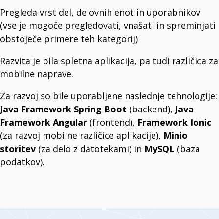
Optimizirajte terenske operacije.
Pregleda vrst del, delovnih enot in uporabnikov
T3 Museum
Upravljajte svoj muzej z enim klikom.
(vse je mogoče pregledovati, vnašati in spreminjati
T3Soft Smart Systems
Raziščite svet rešitev Smart System.
obstoječe primere teh kategorij)
Artificial Intelligence
Preoblikujte poslovanje z AI rešitvami podjetja T3Soft.
Razvita je bila spletna aplikacija, pa tudi različica za
T3 Zgrada
Vaš alat za upravljanje nekretninama.
mobilne naprave.
T3 WiFi Manager
Upravljajte in nadzorujte svojo WiFi mrežo.
Za razvoj so bile uporabljene naslednje tehnologije:
Java Framework Spring Boot
(backend),
Java
Framework Angular
(frontend),
Framework Ionic
(za razvoj mobilne različice aplikacije),
Minio
storitev
(za delo z datotekami) in
MySQL
(baza
podatkov).