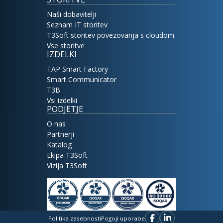
Naši dobavitelji
Seznam IT storitev
T3Soft storitev povezovanja s cloudom.
Vse storitve
IZDELKI
TAP Smart Factory
Smart Communicator
T3B
Vsi izdelki
PODJETJE
O nas
Partnerji
Katalog
Ekipa T3Soft
Vizija T3Soft
Politika zasebnosti
Pogoji uporabe