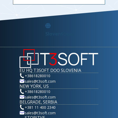
Industrijski tiskalniki za etikete.
QNAP
Omrežna infrastruktura podjetja.
Fortinet
Celovite integrirane rešitve.
Logitech
Proizvajalec naprav.
Slovenščina
EU HQ T3SOFT DOO SLOVENIA
+38618280010
sales@t3soft.com
NEW YORK, US
+38618280010
sales@t3soft.com
BELGRADE, SERBIA
+381 11 400 2340
sales@t3soft.com
STORITVE