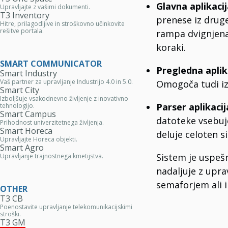
Glavna aplikaci
Upravljajte z vašimi dokumenti.
T3 Inventory
prenese iz druge
Hitre, prilagodljive in stroškovno učinkovite
rešitve portala.
rampa dvignjena 
koraki.
SMART COMMUNICATOR
Pregledna aplik
Smart Industry
Vaš partner za upravljanje Industrijo 4.0 in 5.0.
Omogoča tudi iz
Smart City
Izboljšuje vsakodnevno življenje z inovativno
Parser aplikacij
tehnologijo.
Smart Campus
datoteke vsebuje
Prihodnost univerzitetnega življenja.
Smart Horeca
deluje celoten s
Upravljajte Horeca objekti.
Smart Agro
Sistem je uspešn
Upravljanje trajnostnega kmetijstva.
nadaljuje z upr
semaforjem ali 
OTHER
T3 CB
Poenostavite upravljanje telekomunikacijskimi
stroški.
T3 GM