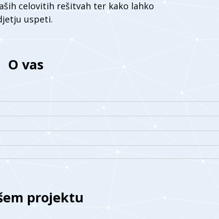
aših celovitih rešitvah ter kako lahko
etju uspeti.
O vas
šem projektu