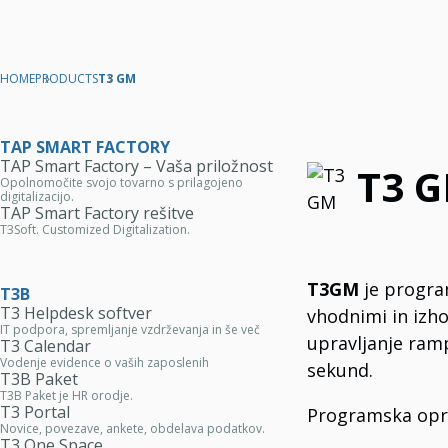
HOME
PRODUCTS
T3 GM
TAP SMART FACTORY
TAP Smart Factory – Vaša priložnost
T3 
Opolnomočite svojo tovarno s prilagojeno
digitalizacijo.
TAP Smart Factory rešitve
T3Soft. Customized Digitalization.
T3GM
je program
T3B
T3 Helpdesk softver
vhodnimi in izho
IT podpora, spremljanje vzdrževanja in še več
upravljanje ramp
T3 Calendar
Vodenje evidence o vaših zaposlenih
sekund.
T3B Paket
T3B Paket je HR orodje.
T3 Portal
Programska oprem
Novice, povezave, ankete, obdelava podatkov.
T3 One Space