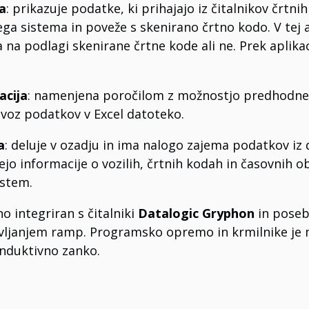
ja
: prikazuje podatke, ki prihajajo iz čitalnikov črtni
ga sistema in poveže s skenirano črtno kodo. V tej apl
na podlagi skenirane črtne kode ali ne. Prek aplika
acija
: namenjena poročilom z možnostjo predhodnega
voz podatkov v Excel datoteko.
a
: deluje v ozadju in ima nalogo zajema podatkov iz
jo informacije o vozilih, črtnih kodah in časovnih ob
istem.
o integriran s čitalniki
Datalogic Gryphon
in poseb
avljanjem ramp. Programsko opremo in krmilnike je m
induktivno zanko.