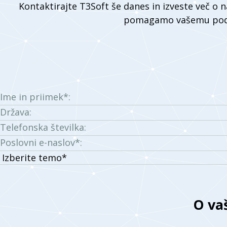
Kontaktirajte T3Soft še danes in izveste več o n
pomagamo vašemu podj
Ime in priimek*:
Država:
Telefonska številka:
Poslovni e-naslov*:
Izberite
temo:
O va