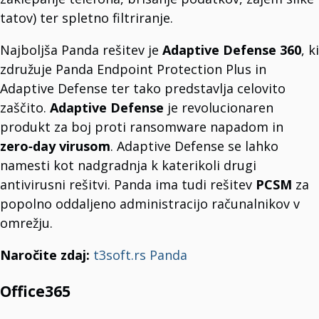
MikroTik
tatov) ter spletno filtriranje.
VMware
Globalni vodja na področju virtualizacije.
Barracuda
Najboljša Panda rešitev je
Adaptive Defense 360
, ki
Rešitve požarnih zidov (Firewalls).
WatchGuard
združuje Panda Endpoint Protection Plus in
Microsoft 365
Adaptive Defense ter tako predstavlja celovito
Aplikacije Office.
Cisco
zaščito.
Adaptive Defense
je revolucionaren
Omrežna oprema.
produkt za boj proti ransomware napadom in
APC
APC by Schneider Electric.
zero‑day virusom
. Adaptive Defense se lahko
Palo Alto
namesti kot nadgradnja k katerikoli drugi
Podjetje za kibernetsko varnost.
Yealink
antivirusni rešitvi. Panda ima tudi rešitev
PCSM
za
VoIP phone systems.
Remoticom
popolno oddaljeno administracijo računalnikov v
Rešitev Internet of Things (IoT).
Panda Security
omrežju.
Želiš li da ga oblikujem i kao marketinški naslov tipa: “Prediktivna varnost –
zaščita prihodnosti” za web predstavitev?
Naročite zdaj:
t3soft.rs Panda
Veeam
Rešitve za virtualne stroje.
Zebra
Office365
Industrijski tiskalniki za etikete.
QNAP
Omrežna infrastruktura podjetja.