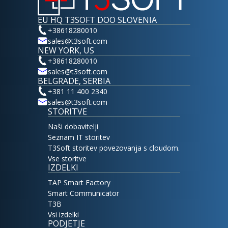
EU HQ T3SOFT DOO SLOVENIA
+38618280010
sales@t3soft.com
NEW YORK, US
+38618280010
sales@t3soft.com
BELGRADE, SERBIA
+381 11 400 2340
sales@t3soft.com
STORITVE
Naši dobavitelji
Seznam IT storitev
T3Soft storitev povezovanja s cloudom.
Vse storitve
IZDELKI
TAP Smart Factory
Smart Communicator
T3B
Vsi izdelki
PODJETJE