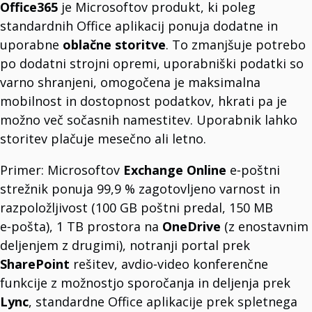
Office365
je Microsoftov produkt, ki poleg
Fortinet
Celovite integrirane rešitve.
standardnih Office aplikacij ponuja dodatne in
Logitech
Proizvajalec naprav.
uporabne
oblačne storitve
. To zmanjšuje potrebo
po dodatni strojni opremi, uporabniški podatki so
varno shranjeni, omogočena je maksimalna
mobilnost in dostopnost podatkov, hkrati pa je
možno več sočasnih namestitev. Uporabnik lahko
storitev plačuje mesečno ali letno.
Primer: Microsoftov
Exchange Online
e‑poštni
strežnik ponuja 99,9 % zagotovljeno varnost in
razpoložljivost (100 GB poštni predal, 150 MB
e‑pošta), 1 TB prostora na
OneDrive
(z enostavnim
deljenjem z drugimi), notranji portal prek
SharePoint
rešitev, avdio‑video konferenčne
funkcije z možnostjo sporočanja in deljenja prek
Lync
, standardne Office aplikacije prek spletnega