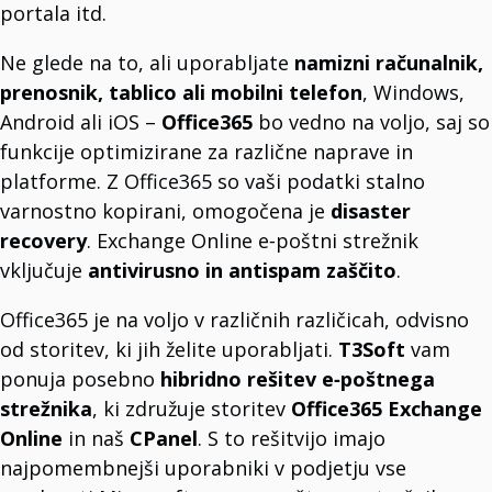
portala itd.
Ne glede na to, ali uporabljate
namizni računalnik,
prenosnik, tablico ali mobilni telefon
, Windows,
Android ali iOS –
Office365
bo vedno na voljo, saj so
funkcije optimizirane za različne naprave in
platforme. Z Office365 so vaši podatki stalno
varnostno kopirani, omogočena je
disaster
recovery
. Exchange Online e‑poštni strežnik
vključuje
antivirusno in antispam zaščito
.
Office365 je na voljo v različnih različicah, odvisno
od storitev, ki jih želite uporabljati.
T3Soft
vam
ponuja posebno
hibridno rešitev e‑poštnega
strežnika
, ki združuje storitev
Office365 Exchange
Online
in naš
CPanel
. S to rešitvijo imajo
najpomembnejši uporabniki v podjetju vse