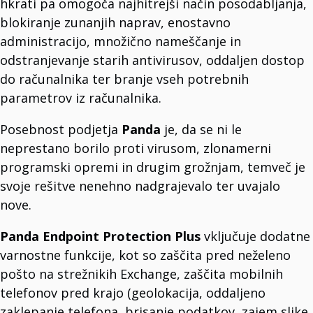
hkrati pa omogoča najhitrejši način posodabljanja,
Partner za Panda Security in Microsoft izdelke.
blokiranje zunanjih naprav, enostavno
administracijo, množično nameščanje in
SYSTEM SUPPORT OFFERS
odstranjevanje starih antivirusov, oddaljen dostop
Licenciranje in implementacija programske opreme
do računalnika ter branje vseh potrebnih
Upravljamo z licencami in programsko opremo.
Orodja za analizo podatkov
parametrov iz računalnika.
Optimizirajte z napredno analitiko podatkov.
IT Maintenance
Celovite storitve IT podpore.
Posebnost podjetja
Panda
je, da se ni le
Cybersecurity Solutions
neprestano borilo proti virusom, zlonamerni
Zaščitite svoje poslovanje.
Storitve infrastrukture
programski opremi in drugim grožnjam, temveč je
Dolga zgodovina strokovnega znanja.
IoT naprave in senzorji
svoje rešitve nenehno nadgrajevalo ter uvajalo
Spoznajte svet IoT neomejenih rešitev
Outsourcing
nove.
Ekipa za globalne projekte.
Storitve integracije v oblaku
Panda Endpoint Protection Plus
vključuje dodatne
Osvobodite potencial oblaka z enostavno integracijo.
varnostne funkcije, kot so zaščita pred neželeno
pošto na strežnikih Exchange, zaščita mobilnih
VENDORS
telefonov pred krajo (geolokacija, oddaljeno
Dell Technologies
Multinacionalno IT podjetje.
zaklepanje telefona, brisanje podatkov, zajem slike