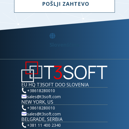
Industrijski tiskalniki za etikete.
POŠLJI ZAHTEVO
QNAP
Omrežna infrastruktura podjetja.
Fortinet
Celovite integrirane rešitve.
Logitech
Proizvajalec naprav.
Slovenščina
EU HQ T3SOFT DOO SLOVENIA
+38618280010
sales@t3soft.com
NEW YORK, US
+38618280010
sales@t3soft.com
BELGRADE, SERBIA
+381 11 400 2340