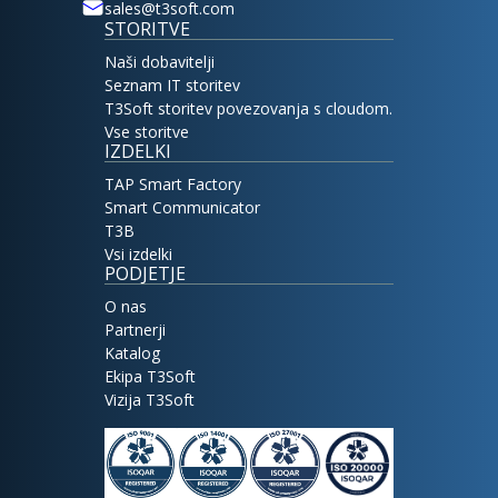
sales@t3soft.com
STORITVE
Naši dobavitelji
Seznam IT storitev
T3Soft storitev povezovanja s cloudom.
Vse storitve
IZDELKI
TAP Smart Factory
Smart Communicator
T3B
Vsi izdelki
PODJETJE
O nas
Partnerji
Katalog
Ekipa T3Soft
Vizija T3Soft