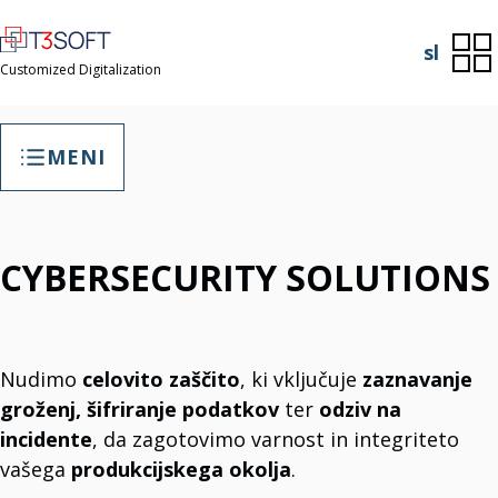
sl
Customized Digitalization
MENI
GENERAL SERVICES
CYBERSECURITY SOLUTIONS
IT Cybersecurity Solutions
Skladnost z zakoni o informacijski varnosti.
T3Soft SafeSpace (2.0) – storitve varnostnega kopiranja in
obnove podatkov
Shranjevanje podatkov in obnova podatkov
Poslovne aplikacije
Nudimo
celovito zaščito
, ki vključuje
zaznavanje
Izboljšajte produktivnost z našimi poslovnimi aplikacijami.
Web Hosting
groženj, šifriranje podatkov
ter
odziv na
Celovite gostovalne storitve
Web Development
incidente
, da zagotovimo varnost in integriteto
Strokovne storitve spletnega oblikovanja.
vašega
produkcijskega okolja
.
IT Support
Nudimo celovito IT Support in vzdrževanje.