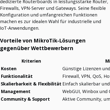
dedizierte Routerboards in leistungsstarke Router,
Firewalls, VPN-Server und Gateways. Seine flexible
RESOURCES
Konfiguration und umfangreichen Funktionen
Wir teilen unsere Ergebnisse mit Ihnen
machen es zur idealen Wahl für industrielle und
Theorie und Praxis Hand in Hand.
IoT-Anwendungen.
Vorteile von MikroTik-Lösungen
gegenüber Wettbewerbern
Kriterien
M
Kosten
Günstige Lizenzen un
Funktionalität
Firewall, VPN, QoS, Ho
Skalierbarkeit & Flexibilität
Einfach skalierbar un
Management
WebGUI, Winbox und 
Community & Support
Aktive Community, u