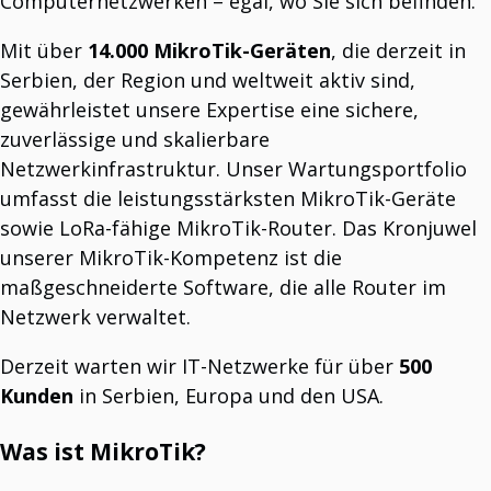
Computernetzwerken – egal, wo Sie sich befinden.
TAP Smart Factory sorgt für erhebliche Einsparungen.
Einsparungen und Leistungssteigerung.
Einführung von "TAP Smart Factory"
Mit über
14.000 MikroTik-Geräten
, die derzeit in
Neue Version unserer Smart Factory umbenannt und neu verpackt.
Neue Website gestartet!
Serbien, der Region und weltweit aktiv sind,
T3Soft präsentiert eine neue Website.
gewährleistet unsere Expertise eine sichere,
TAP Smart Factory umfasst 10 Module.
10 Gründe, die TAP Smart Factory in Betracht zu ziehen.
zuverlässige und skalierbare
Netzwerkinfrastruktur. Unser Wartungsportfolio
umfasst die leistungsstärksten MikroTik-Geräte
ABOUT US
T3Soft Vision
sowie LoRa-fähige MikroTik-Router. Das Kronjuwel
Unsere globale Vision.
unserer MikroTik-Kompetenz ist die
T3 Helpdesk Software: IT-Support, Wartungsverfolgung &
mehr
maßgeschneiderte Software, die alle Router im
Integrierte Lösung.
Das T3Soft-Team
Netzwerk verwaltet.
Schlüsselpersonen in unserem Team.
Derzeit warten wir IT-Netzwerke für über
500
Kunden
in Serbien, Europa und den USA.
BLOG
Der Unterschied zwischen dem Messen und dem Steuern
von OEE.
Was ist MikroTik?
Die meisten Hersteller kennen ihren OEE-Wert. Die besten Hersteller erkennen,
wann er sich zu verändern beginnt.