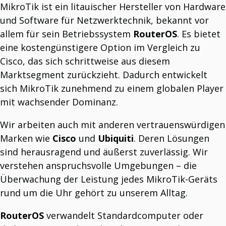
Instandhaltungsmanagement: Warum der
MikroTik ist ein litauischer Hersteller von Hardware
Informationsfluss wichtiger ist, als Sie denken
und Software für Netzwerktechnik, bekannt vor
Von reaktiven Reparaturen zur Echtzeit-Transparenz.
Mehr als Maschinenüberwachung. Zu besseren
allem für sein Betriebssystem
RouterOS
. Es bietet
Geschäftsentscheidungen.
eine kostengünstigere Option im Vergleich zu
Von Produktionsdaten zu besseren Geschäftsentscheidungen.
Produktion sollte nicht von physischer Anwesenheit
Cisco, das sich schrittweise aus diesem
abhängen
Marktsegment zurückzieht. Dadurch entwickelt
Produktionsmanagement in Echtzeit ohne Anwesenheit.
Ihre Produktionsdaten enthalten bereits die Antworten.
sich MikroTik zunehmend zu einem globalen Player
Factory Intelligence hilft Ihnen, sie zu finden
Wie Produktionsdaten zu nutzbarem Wissen werden.
mit wachsender Dominanz.
Smart Factory Themen: 10 Herausforderungen, die im
Budgetierungsprozess 2026 zu berücksichtigen sind
Wir arbeiten auch mit anderen vertrauenswürdigen
Budgetierungsherausforderungen für die Smart Factory.
Was gewinnen Sie durch die Nachverfolgung der
Marken wie
Cisco
und
Ubiquiti
. Deren Lösungen
„Arbeiterpräsenz“ in der Fleischindustrie?
sind herausragend und äußerst zuverlässig. Wir
TAP Smart Factory System, Modul: Integrierte IoT-Hybridplattform.
Ihre Maschinen erzeugen bereits wertvolle Daten.
verstehen anspruchsvolle Umgebungen – die
Die Frage ist: Kann Ihr Team sie tatsächlich sehen?
Produktionsmanagement beginnt mit Transparenz, nicht
Überwachung der Leistung jedes MikroTik-Geräts
mit Berichten!
rund um die Uhr gehört zu unserem Alltag.
Von der Reaktion nach der Schicht zur Entscheidung während des Betriebs.
Wir warten über 14.000 MikroTik-Geräte.
Wenn Ihr MikroTik-Gerätenetzwerk unter Kontrolle ist, ist auch Ihr Unternehmen
RouterOS
verwandelt Standardcomputer oder
unter Kontrolle.