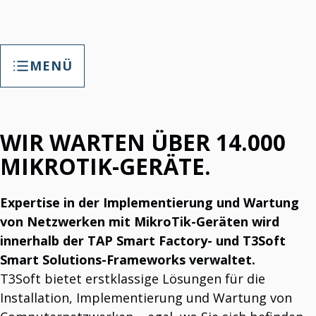
MENÜ
NEWS
WIR WARTEN ÜBER 14.000
Stellenausschreibung: Vertriebsassistent/in
Auf der Suche nach einem neuen Talent!
US-Geschäftsstart
MIKROTIK-GERÄTE.
Ab 2025 sind wir in den USA vertreten.
Neue Version des IT-Supports veröffentlicht.
IT-Support auf neuem Niveau.
Expertise in der Implementierung und Wartung
Das TAP Smart Factory-System reduziert Ausschuss
drastisch.
von Netzwerken mit MikroTik-Geräten wird
Partner bei der Ausschussreduzierung.
innerhalb der TAP Smart Factory- und T3Soft
Die TAP „T3Soft Agile Platform“ wurde in „TAP Smart
Factory“ umbenannt. Diese Namensänderung unterstreicht
Smart Solutions-Frameworks verwaltet.
den Fokus auf intelligente Produktionslösungen und
T3Soft bietet erstklassige Lösungen für die
verdeutlicht die Weiterentwicklung unserer Plattform hin
zu einem klaren, marktorientierte
Installation, Implementierung und Wartung von
Multimodular. Integriert. Getestet. Leistungsstark.