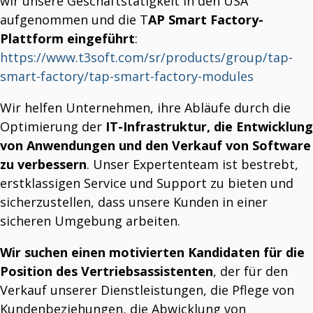
wir unsere Geschäftstätigkeit in den USA
TAP Smart Factory sorgt für erhebliche Einsparungen.
Einsparungen und Leistungssteigerung.
aufgenommen und die T
AP Smart Factory-
Einführung von "TAP Smart Factory"
Plattform eingeführt
:
Neue Version unserer Smart Factory umbenannt und neu verpackt.
Neue Website gestartet!
https://www.t3soft.com/sr/products/group/tap-
T3Soft präsentiert eine neue Website.
TAP Smart Factory umfasst 10 Module.
smart-factory/tap-smart-factory-modules
10 Gründe, die TAP Smart Factory in Betracht zu ziehen.
Wir helfen Unternehmen, ihre Abläufe durch die
Optimierung der
IT-Infrastruktur, die Entwicklung
ABOUT US
T3Soft Vision
von Anwendungen und den Verkauf von Software
Unsere globale Vision.
zu verbessern
. Unser Expertenteam ist bestrebt,
T3 Helpdesk Software: IT-Support, Wartungsverfolgung &
mehr
erstklassigen Service und Support zu bieten und
Integrierte Lösung.
Das T3Soft-Team
sicherzustellen, dass unsere Kunden in einer
Schlüsselpersonen in unserem Team.
sicheren Umgebung arbeiten.
Wir suchen einen motivierten Kandidaten für die
BLOG
Position des Vertriebsassistenten
, der für den
Der Unterschied zwischen dem Messen und dem Steuern
von OEE.
Verkauf unserer Dienstleistungen, die Pflege von
Die meisten Hersteller kennen ihren OEE-Wert. Die besten Hersteller erkennen,
wann er sich zu verändern beginnt.
Kundenbeziehungen, die Abwicklung von