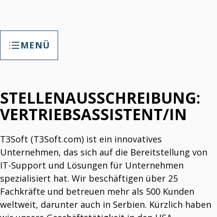
MENÜ
NEWS
STELLENAUSSCHREIBUNG:
Stellenausschreibung: Vertriebsassistent/in
Auf der Suche nach einem neuen Talent!
US-Geschäftsstart
VERTRIEBSASSISTENT/IN
Ab 2025 sind wir in den USA vertreten.
Neue Version des IT-Supports veröffentlicht.
IT-Support auf neuem Niveau.
T3Soft (T3Soft.com) ist ein innovatives
Das TAP Smart Factory-System reduziert Ausschuss
drastisch.
Unternehmen, das sich auf die Bereitstellung von
Partner bei der Ausschussreduzierung.
IT-Support und Lösungen für Unternehmen
Die TAP „T3Soft Agile Platform“ wurde in „TAP Smart
Factory“ umbenannt. Diese Namensänderung unterstreicht
spezialisiert hat. Wir beschäftigen über 25
den Fokus auf intelligente Produktionslösungen und
Fachkräfte und betreuen mehr als 500 Kunden
verdeutlicht die Weiterentwicklung unserer Plattform hin
zu einem klaren, marktorientierte
weltweit, darunter auch in Serbien. Kürzlich haben
Multimodular. Integriert. Getestet. Leistungsstark.